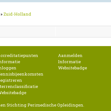
»
Zuid-Holland
ccreditatiepunten
Aanmelden
nformatie
Informatie
nloggen
Websitebadge
ennisbijeenkomsten
egistreren
terrenclassificatie
ebsitebadge
en Stichting Perimedische Opleidingen.